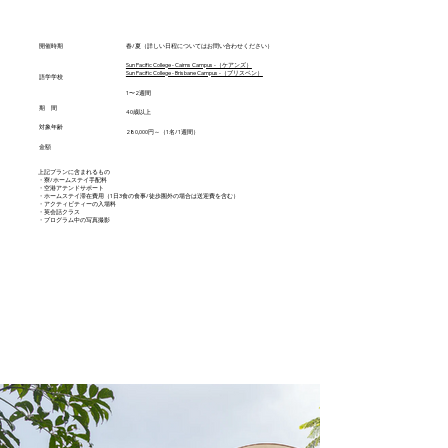
開催時期
春/夏（詳しい日程についてはお問い合わせください）
Sun Pacific College - Cairns Campus -（ケアンズ）
Sun Pacific College - Brisbane Campus -（ブリスベン）
語学学校
1〜2週間
期 間
40歳以上
対象年齢
​280,000円～（​1名/1週間）
金額
上記プランに含まれるもの
・寮/ホームステイ手配料
​・空港アテンドサポート
・ホームステイ滞在費用（1日3食の食事​/徒歩圏外の場合は送迎費を含む）
・アクティビティーの入場料
・英会話クラス
​・プログラム中の写真撮影