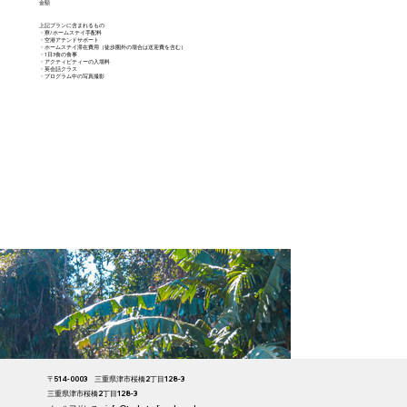
金額
上記プランに含まれるもの
・寮/ホームステイ手配料
​・空港アテンドサポート
・ホームステイ滞在費用（徒歩圏外の場合は送迎費を含む）
・1日3食の食事​
・アクティビティーの入場料
・英会話クラス
​・プログラム中の写真撮影
〒514-0003 三重県津市桜橋2丁目128-3
三重県津市桜橋2丁目128-3