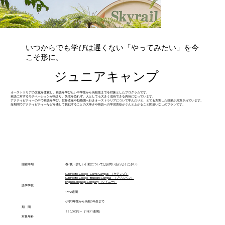
いつからでも学びは遅くない「やってみたい」を今
こそ形に。
​ジュニアキャンプ
オーストラリアの文化を体験し、英語を学びたい中学生から高校生までを対象としたプログラムです。
英語に対するモチベーションが高まり、失敗を恐れず、人としても大きく成長できる内容になっています。
アクティビティーの中で英語を学び、世界遺産や動物園へ行きオーストラリアについて学んだりと、とても充実した授業が用意されています。
短期間でアクティビティーなどを通して挑戦することの大事さや英語への学習意欲がぐんと上がること間違いなしのプランです。
開催時期
春/夏（詳しい日程についてはお問い合わせください）
Sun Pacific College - Cairns Campus -（ケアンズ）
Sun Pacific College - Brisbane Campus -（ブリスベン）
English Language Company（シドニー）
語学学校
1〜2週間
小学3年生から高校3年生まで
期 間
​280,000円～（​1名/1週間）
対象年齢