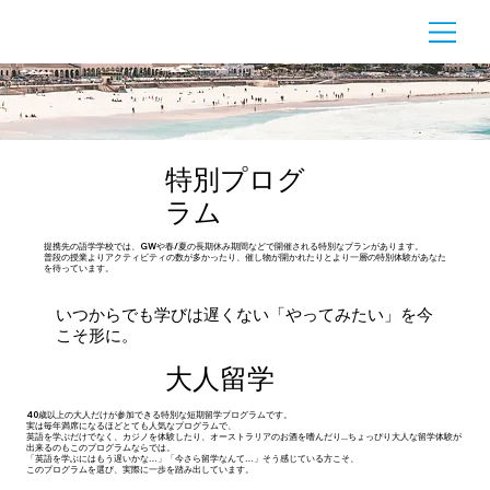
特別プログ
ラム
提携先の語学学校では、GWや春/夏の長期休み期間などで開催される特別なプランがあります。
普段の授業よりアクティビティの数が多かったり、催し物が開かれたりとより一層の特別体験があなた
を待っています。
いつからでも学びは遅くない「やってみたい」を今
こそ形に。
​大人留学
40歳以上の大人だけが参加できる特別な短期留学プログラムです。
実は​毎年満席になるほどとても人気なプログラムで、
英語を学ぶだけでなく、カジノを体験したり、オーストラリアのお酒を嗜んだり...ちょっぴり大人な留学体験が
出来るのもこのプログラムならでは。
「英語を学ぶにはもう遅いかな…」「今さら留学なんて…」そう感じている方こそ、
このプログラムを選び、実際に一歩を踏み出しています。